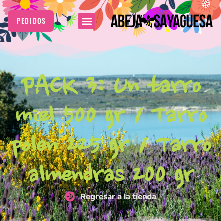
PEDIDOS
PACK 3: Un tarro
miel 500 gr / Tarro
polen 225 gr / Tarro
almendras 200 gr
Regresar a la tienda