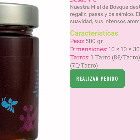
Nuestra Miel de Bosque dest
regaliz, pasas y balsámico. 
suavidad, sus intensos aroma
Caracteristicas
Peso:
500 gr
Dimensiones:
10 × 10 × 3
Tarros:
1 Tarro (8€/Tarro)
(7€/Tarro)
REALIZAR PEDIDO